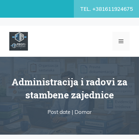
Skip
TEL. +381611924675
to
content
MENU
Administracija i radovi za
stambene zajednice
Post date |
Domar