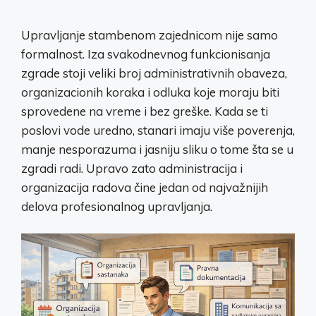
Upravljanje stambenom zajednicom nije samo
formalnost. Iza svakodnevnog funkcionisanja
zgrade stoji veliki broj administrativnih obaveza,
organizacionih koraka i odluka koje moraju biti
sprovedene na vreme i bez greške. Kada se ti
poslovi vode uredno, stanari imaju više poverenja,
manje nesporazuma i jasniju sliku o tome šta se u
zgradi radi. Upravo zato administracija i
organizacija radova čine jedan od najvažnijih
delova profesionalnog upravljanja.