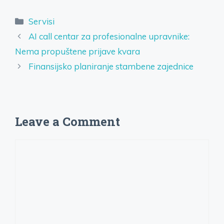
Categories
Servisi
AI call centar za profesionalne upravnike:
Nema propuštene prijave kvara
Finansijsko planiranje stambene zajednice
Leave a Comment
Comment