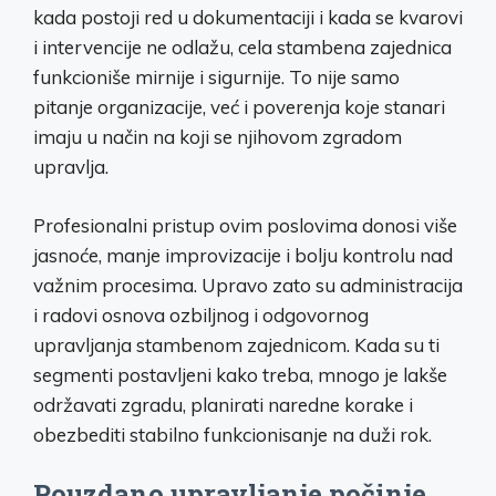
kada postoji red u dokumentaciji i kada se kvarovi
i intervencije ne odlažu, cela stambena zajednica
funkcioniše mirnije i sigurnije. To nije samo
pitanje organizacije, već i poverenja koje stanari
imaju u način na koji se njihovom zgradom
upravlja.
Profesionalni pristup ovim poslovima donosi više
jasnoće, manje improvizacije i bolju kontrolu nad
važnim procesima. Upravo zato su administracija
i radovi osnova ozbiljnog i odgovornog
upravljanja stambenom zajednicom. Kada su ti
segmenti postavljeni kako treba, mnogo je lakše
održavati zgradu, planirati naredne korake i
obezbediti stabilno funkcionisanje na duži rok.
Pouzdano upravljanje počinje