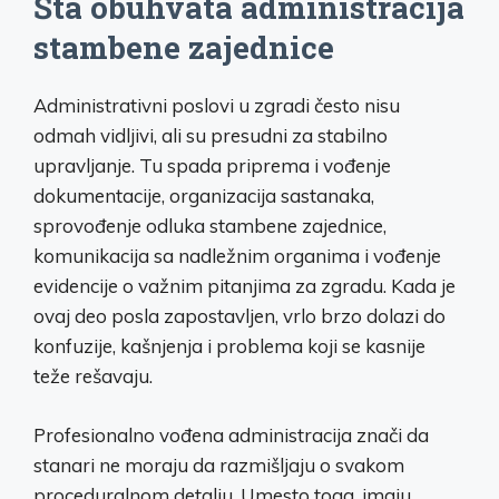
Šta obuhvata administracija
stambene zajednice
Administrativni poslovi u zgradi često nisu
odmah vidljivi, ali su presudni za stabilno
upravljanje. Tu spada priprema i vođenje
dokumentacije, organizacija sastanaka,
sprovođenje odluka stambene zajednice,
komunikacija sa nadležnim organima i vođenje
evidencije o važnim pitanjima za zgradu. Kada je
ovaj deo posla zapostavljen, vrlo brzo dolazi do
konfuzije, kašnjenja i problema koji se kasnije
teže rešavaju.
Profesionalno vođena administracija znači da
stanari ne moraju da razmišljaju o svakom
proceduralnom detalju. Umesto toga, imaju