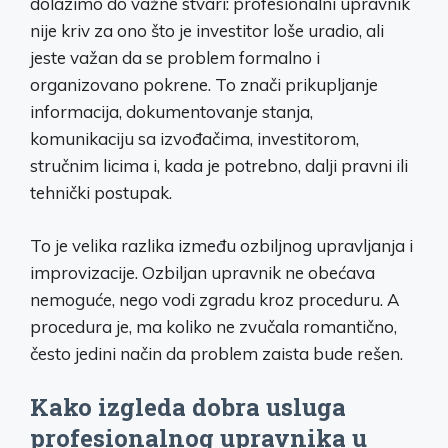
dolazimo do važne stvari: profesionalni upravnik
nije kriv za ono što je investitor loše uradio, ali
jeste važan da se problem formalno i
organizovano pokrene. To znači prikupljanje
informacija, dokumentovanje stanja,
komunikaciju sa izvođačima, investitorom,
stručnim licima i, kada je potrebno, dalji pravni ili
tehnički postupak.
To je velika razlika između ozbiljnog upravljanja i
improvizacije. Ozbiljan upravnik ne obećava
nemoguće, nego vodi zgradu kroz proceduru. A
procedura je, ma koliko ne zvučala romantično,
često jedini način da problem zaista bude rešen.
Kako izgleda dobra usluga
profesionalnog upravnika u