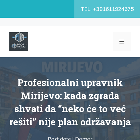
Skip
TEL. +381611924675
to
content
MENU
Profesionalni upravnik
Mirijevo: kada zgrada
shvati da “neko će to već
rešiti” nije plan održavanja
Post date |
Domar