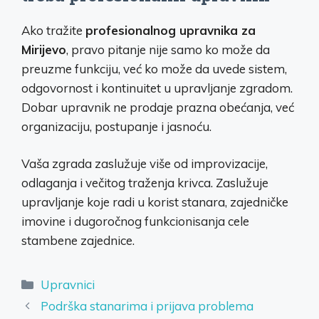
Ako tražite
profesionalnog upravnika za
Mirijevo
, pravo pitanje nije samo ko može da
preuzme funkciju, već ko može da uvede sistem,
odgovornost i kontinuitet u upravljanje zgradom.
Dobar upravnik ne prodaje prazna obećanja, već
organizaciju, postupanje i jasnoću.
Vaša zgrada zaslužuje više od improvizacije,
odlaganja i večitog traženja krivca. Zaslužuje
upravljanje koje radi u korist stanara, zajedničke
imovine i dugoročnog funkcionisanja cele
stambene zajednice.
Categories
Upravnici
Podrška stanarima i prijava problema