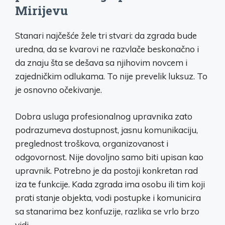
Mirijevu
Stanari najčešće žele tri stvari: da zgrada bude
uredna, da se kvarovi ne razvlače beskonačno i
da znaju šta se dešava sa njihovim novcem i
zajedničkim odlukama. To nije prevelik luksuz. To
je osnovno očekivanje.
Dobra usluga profesionalnog upravnika zato
podrazumeva dostupnost, jasnu komunikaciju,
preglednost troškova, organizovanost i
odgovornost. Nije dovoljno samo biti upisan kao
upravnik. Potrebno je da postoji konkretan rad
iza te funkcije. Kada zgrada ima osobu ili tim koji
prati stanje objekta, vodi postupke i komunicira
sa stanarima bez konfuzije, razlika se vrlo brzo
vidi.