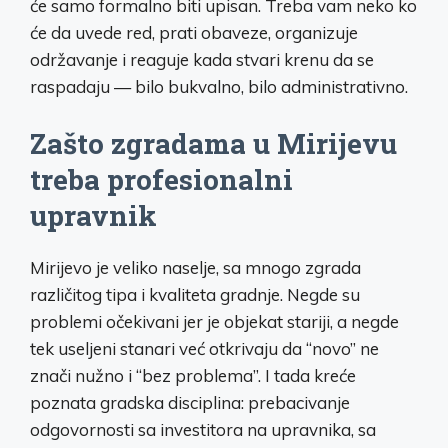
će samo formalno biti upisan. Treba vam neko ko
će da uvede red, prati obaveze, organizuje
održavanje i reaguje kada stvari krenu da se
raspadaju — bilo bukvalno, bilo administrativno.
Zašto zgradama u Mirijevu
treba profesionalni
upravnik
Mirijevo je veliko naselje, sa mnogo zgrada
različitog tipa i kvaliteta gradnje. Negde su
problemi očekivani jer je objekat stariji, a negde
tek useljeni stanari već otkrivaju da “novo” ne
znači nužno i “bez problema”. I tada kreće
poznata gradska disciplina: prebacivanje
odgovornosti sa investitora na upravnika, sa