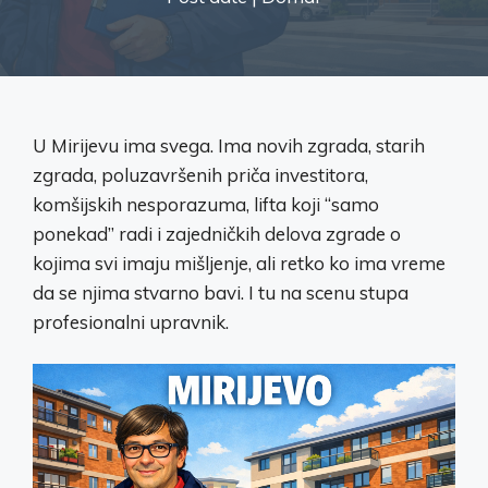
U Mirijevu ima svega. Ima novih zgrada, starih
zgrada, poluzavršenih priča investitora,
komšijskih nesporazuma, lifta koji “samo
ponekad” radi i zajedničkih delova zgrade o
kojima svi imaju mišljenje, ali retko ko ima vreme
da se njima stvarno bavi. I tu na scenu stupa
profesionalni upravnik.