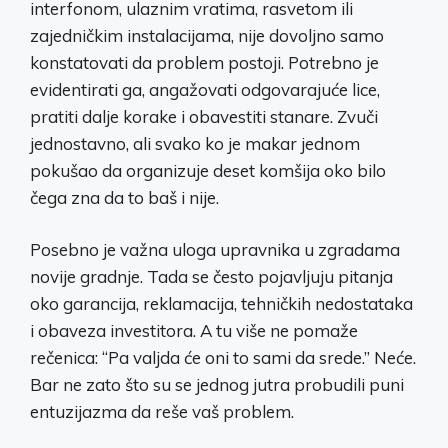
interfonom, ulaznim vratima, rasvetom ili
zajedničkim instalacijama, nije dovoljno samo
konstatovati da problem postoji. Potrebno je
evidentirati ga, angažovati odgovarajuće lice,
pratiti dalje korake i obavestiti stanare. Zvuči
jednostavno, ali svako ko je makar jednom
pokušao da organizuje deset komšija oko bilo
čega zna da to baš i nije.
Posebno je važna uloga upravnika u zgradama
novije gradnje. Tada se često pojavljuju pitanja
oko garancija, reklamacija, tehničkih nedostataka
i obaveza investitora. A tu više ne pomaže
rečenica: “Pa valjda će oni to sami da srede.” Neće.
Bar ne zato što su se jednog jutra probudili puni
entuzijazma da reše vaš problem.