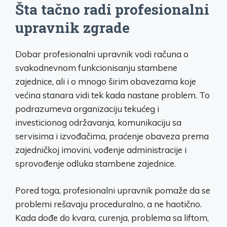
Šta tačno radi profesionalni
upravnik zgrade
Dobar profesionalni upravnik vodi računa o
svakodnevnom funkcionisanju stambene
zajednice, ali i o mnogo širim obavezama koje
većina stanara vidi tek kada nastane problem. To
podrazumeva organizaciju tekućeg i
investicionog održavanja, komunikaciju sa
servisima i izvođačima, praćenje obaveza prema
zajedničkoj imovini, vođenje administracije i
sprovođenje odluka stambene zajednice.
Pored toga, profesionalni upravnik pomaže da se
problemi rešavaju proceduralno, a ne haotično.
Kada dođe do kvara, curenja, problema sa liftom,