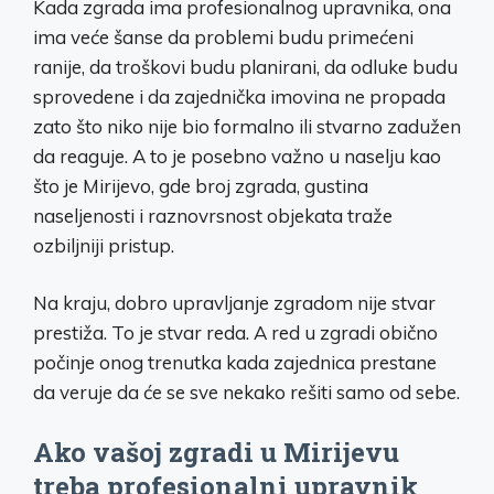
Kada zgrada ima profesionalnog upravnika, ona
ima veće šanse da problemi budu primećeni
ranije, da troškovi budu planirani, da odluke budu
sprovedene i da zajednička imovina ne propada
zato što niko nije bio formalno ili stvarno zadužen
da reaguje. A to je posebno važno u naselju kao
što je Mirijevo, gde broj zgrada, gustina
naseljenosti i raznovrsnost objekata traže
ozbiljniji pristup.
Na kraju, dobro upravljanje zgradom nije stvar
prestiža. To je stvar reda. A red u zgradi obično
počinje onog trenutka kada zajednica prestane
da veruje da će se sve nekako rešiti samo od sebe.
Ako vašoj zgradi u Mirijevu
treba profesionalni upravnik