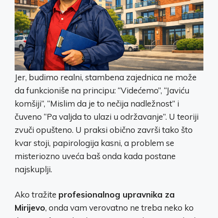
Jer, budimo realni, stambena zajednica ne može
da funkcioniše na principu: “Videćemo”, “Javiću
komšiji”, “Mislim da je to nečija nadležnost” i
čuveno “Pa valjda to ulazi u održavanje”. U teoriji
zvuči opušteno. U praksi obično završi tako što
kvar stoji, papirologija kasni, a problem se
misteriozno uveća baš onda kada postane
najskuplji.
Ako tražite
profesionalnog upravnika za
Mirijevo
, onda vam verovatno ne treba neko ko