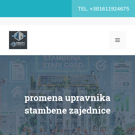
Skip
TEL. +381611924675
to
content
MENU
promena upravnika
stambene zajednice