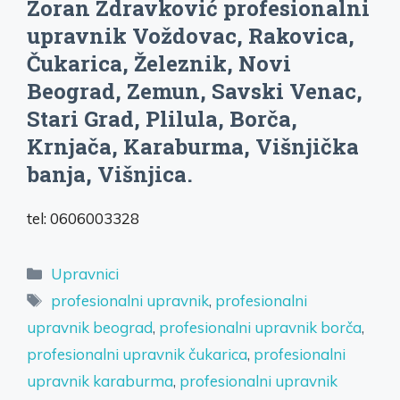
Zoran Zdravković profesionalni
upravnik Voždovac, Rakovica,
Čukarica, Železnik, Novi
Beograd, Zemun, Savski Venac,
Stari Grad, Plilula, Borča,
Krnjača, Karaburma, Višnjička
banja, Višnjica.
tel: 0606003328
Categories
Upravnici
Tags
profesionalni upravnik
,
profesionalni
upravnik beograd
,
profesionalni upravnik borča
,
profesionalni upravnik čukarica
,
profesionalni
upravnik karaburma
,
profesionalni upravnik