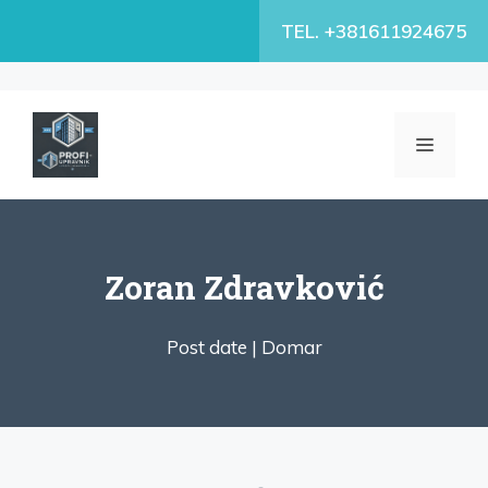
Skip
TEL. +381611924675
to
content
MENU
Zoran Zdravković
Post date |
Domar