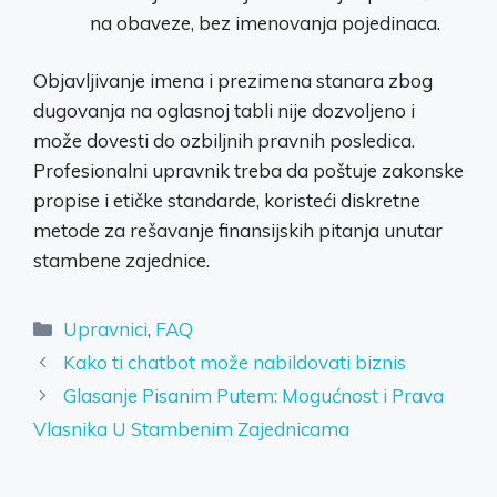
na obaveze, bez imenovanja pojedinaca.
Objavljivanje imena i prezimena stanara zbog
dugovanja na oglasnoj tabli nije dozvoljeno i
može dovesti do ozbiljnih pravnih posledica.
Profesionalni upravnik treba da poštuje zakonske
propise i etičke standarde, koristeći diskretne
metode za rešavanje finansijskih pitanja unutar
stambene zajednice.
Categories
Upravnici
,
FAQ
Kako ti chatbot može nabildovati biznis
Glasanje Pisanim Putem: Mogućnost i Prava
Vlasnika U Stambenim Zajednicama