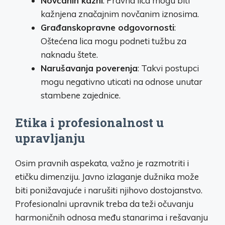
Novčanih kazni
: Pravna lica mogu biti
kažnjena značajnim novčanim iznosima.
Građanskopravne odgovornosti
:
Oštećena lica mogu podneti tužbu za
naknadu štete.
Narušavanja poverenja
: Takvi postupci
mogu negativno uticati na odnose unutar
stambene zajednice.
Etika i profesionalnost u
upravljanju
Osim pravnih aspekata, važno je razmotriti i
etičku dimenziju. Javno izlaganje dužnika može
biti ponižavajuće i narušiti njihovo dostojanstvo.
Profesionalni upravnik treba da teži očuvanju
harmoničnih odnosa među stanarima i rešavanju