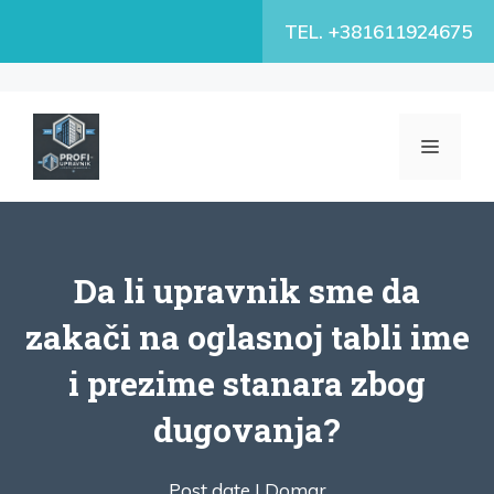
Skip
TEL. +381611924675
to
content
MENU
Da li upravnik sme da
zakači na oglasnoj tabli ime
i prezime stanara zbog
dugovanja?
Post date |
Domar