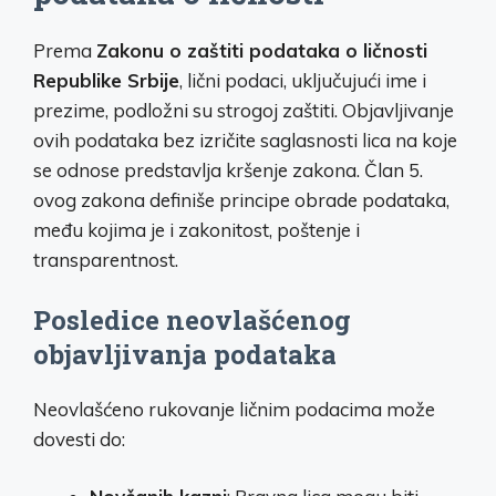
Prema
Zakonu o zaštiti podataka o ličnosti
Republike Srbije
, lični podaci, uključujući ime i
prezime, podložni su strogoj zaštiti. Objavljivanje
ovih podataka bez izričite saglasnosti lica na koje
se odnose predstavlja kršenje zakona. Član 5.
ovog zakona definiše principe obrade podataka,
među kojima je i zakonitost, poštenje i
transparentnost.
Posledice neovlašćenog
objavljivanja podataka
Neovlašćeno rukovanje ličnim podacima može
dovesti do: