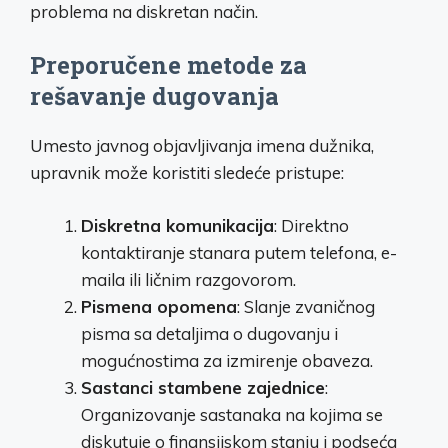
problema na diskretan način.
Preporučene metode za
rešavanje dugovanja
Umesto javnog objavljivanja imena dužnika,
upravnik može koristiti sledeće pristupe:
Diskretna komunikacija
: Direktno
kontaktiranje stanara putem telefona, e-
maila ili ličnim razgovorom.
Pismena opomena
: Slanje zvaničnog
pisma sa detaljima o dugovanju i
mogućnostima za izmirenje obaveza.
Sastanci stambene zajednice
:
Organizovanje sastanaka na kojima se
diskutuje o finansijskom stanju i podseća